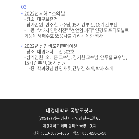
03
2022년 서해수호의 날
- 장소 : 대구보훈청
- 참가인원 : 안주철교수님, 15기 간부진, 16기 간부진
- 내용 : “제2차연평해전” “천안함 피격” 연평도 포격도발로
희생된 서해수호 55용사를 기리기 위한 행사
2022년 신입생 오리엔테이션
- 장소 : 대경대학교 산 303호
- 참가인원 : 오대훈 교수님, 김기원 교수님, 안주철 교수님,
15기 간부진, 16기 전원
- 내용 : 학과장님 환영사 및 간부진 소개, 학과 소개
대경대학교 국방로봇과
(38547) 경북 경산시 자인면 단북1길 65
대경대학교 테마 캠퍼스 국방로봇과
전화 : 010-5075-4896 팩스 : 053-850-1450