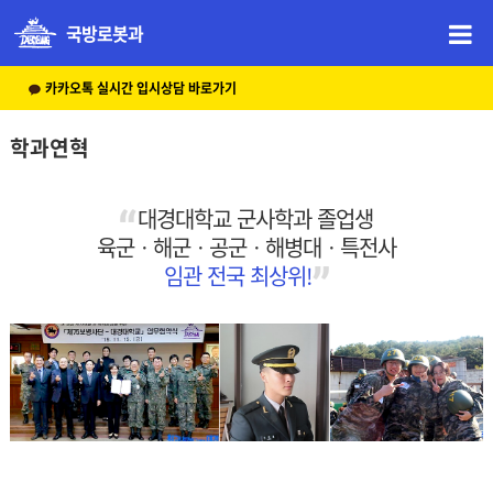
국방로봇과
카카오톡 실시간 입시상담 바로가기
학과연혁
대경대학교 군사학과 졸업생
육군ㆍ해군ㆍ공군ㆍ해병대ㆍ특전사
임관 전국 최상위!