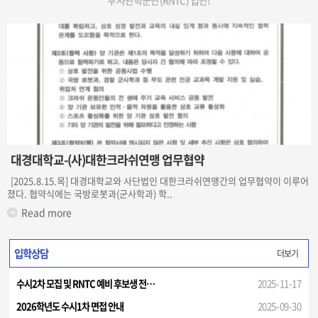
부사관학군단(RNTC) 입단!
대경대학교-(사)대한크라쉬연맹 업무협약
[2025.8.15.목] 대경대학교와 사단법인 대한크라쉬연맹간의 업무협약이 이루어
졌다. 협약식에는 국방로봇과(군사학과) 학..
Read more
입학상담
더보기
수시2차 모집 및 RNTC 예비 후보생 전…
2025-11-17
2026학년도 수시1차 면접 안내
2025-09-30