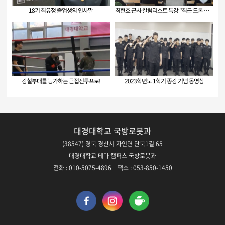
18기 최유정 졸업생의 인사말
최현호 군사 칼럼리스트 특강 "최근 드론 동향…
강철부대를 능가하는 근접전투프로!
2023학년도 1학기 종강 기념 동영상
대경대학교 국방로봇과
(38547) 경북 경산시 자인면 단북1길 65
대경대학교 테마 캠퍼스 국방로봇과
전화 : 010-5075-4896 팩스 : 053-850-1450