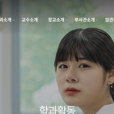
과소개
교수소개
장교소개
부사관소개
임관
학과활동