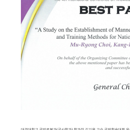
대경대학교 국방로봇과(군사학과) 학과장 김기원 교수 국제학술대회 