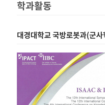
학과활동
대경대학교 국방로봇과(군사학