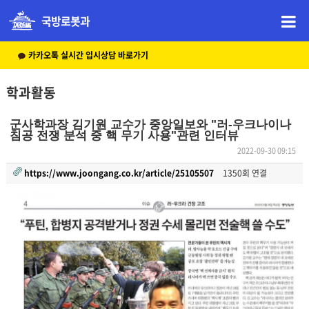
국방로봇과
카카오톡 실시간 입시상담 바로가기
학과활동
군사학과장 김기원 교수가 중앙일보와 "러-우크나이나
침공 전쟁 분석 중 핵 무기 사용"관련 인터뷰
2022-09-30 09:15
https://www.joongang.co.kr/article/25105507
1350회 연결
본문