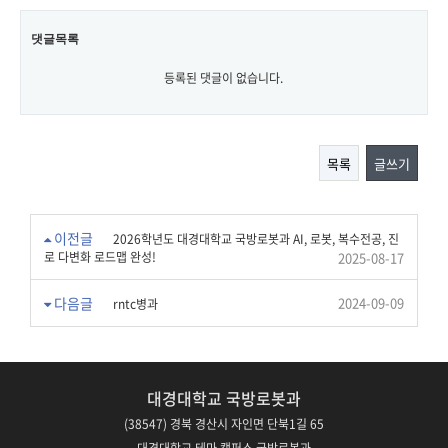
댓글목록
등록된 댓글이 없습니다.
목록
글쓰기
이전글
2026학년도 대경대학교 국방로봇과 AI, 로봇, 복수전공, 진
로 다변화 로드맵 완성!
2025-08-17
다음글
2024-09-09
rntc병과
대경대학교 국방로봇과
(38547) 경북 경산시 자인면 단북1길 65