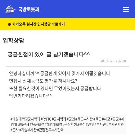
국방로봇과
카카오톡 실시간 입시상담 바로가기
입학상담
궁금한점이 있어 글 남기겠습니다^^
2010-02-02 02:30
본문
안녕하십니까^^ 궁금한게 있어서 몇가지 여쭙겟습니다
면접시 신체능력도 평가를 하시나요?
또한 필요한것이 있다면 무었이있는지 궁급합니다
답변기다리겠습니다^^
#대경대학교군사학과 #RNTC #군사학과 #군인 #육군부사관 #육군 #해군 #공군 #해
병대, #특전사 #육군협약 #해병대협약 #군장학생 #복싱 #권투 #부사관 #부사관학과
#군사 #기술부사관 #근접전투부사관과