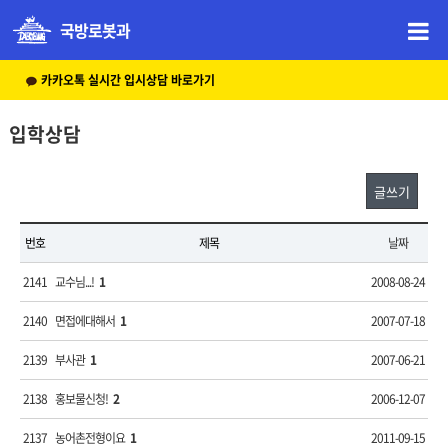
국방로봇과
카카오톡 실시간 입시상담 바로가기
입학상담
글쓰기
번호
제목
날짜
2141
교수님...!
1
2008-08-24
2140
면접에대해서
1
2007-07-18
2139
부사관
1
2007-06-21
2138
홍보물신청!
2
2006-12-07
2137
농어촌전형이요
1
2011-09-15