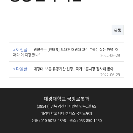
목록
이전글
경향신문 [인터뷰] 오대훈 대경대 교수 "‘귀신 잡는 해병’ 어
쩌다 이 지경 됐나"
2022-06-29
다음글
대경대, 보훈 유공기관 선정...국가보훈처장 감사패 받아
2022-06-29
대경대학교 국방로봇과
(38547) 경북 경산시 자인면 단북1길 65
대경대학교 테마 캠퍼스 국방로봇과
전화 : 010-5075-4896 팩스 : 053-850-1450