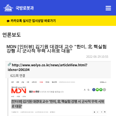
국방로봇과
카카오톡 실시간 입시상담 바로가기
언론보도
MDN [인터뷰] 김기원 대경대 교수 "한미, 北 핵실험
강행 시 군사적 무력 시위로 대응"
2022-06-29 10:55
http://www.wolyo.co.kr/news/articleView.html?
idxno=206104
621회 연결
본문