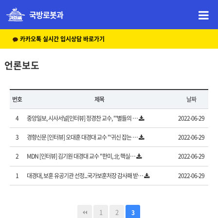
국방로봇과
카카오톡 실시간 입시상담 바로가기
언론보도
번호
제목
날짜
4
중앙일보, 시사서널[인터뷰] 정경찬 교수, "'별들의 …
2022-06-29
3
경향신문 [인터뷰] 오대훈 대경대 교수 "‘귀신 잡는 …
2022-06-29
2
MDN [인터뷰] 김기원 대경대 교수 "한미, 北 핵실…
2022-06-29
1
대경대, 보훈 유공기관 선정...국가보훈처장 감사패 받…
2022-06-29
1
2
3