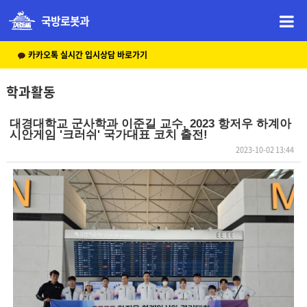
국방로봇과
카카오톡 실시간 입시상담 바로가기
학과활동
대경대학교 군사학과 이준길 교수, 2023 항저우 하계아
시안게임 '크러쉬' 국가대표 코치 출전!
2023-10-02 13:44
본문