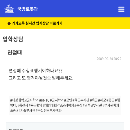
국방로봇과
카카오톡 실시간 입시상담 바로가기
입학상담
면접때
2009-09-24 20:22
본문
면접때 수험표챙겨야하나요??
그리고 또 챙겨야될것좀 말해주세요..
#대경대학교군사학과 #RNTC #군사학과 #군인 #육군부사관 #육군 #해군 #공군 #해
병대, #특전사 #육군협약 #해병대협약 #군장학생 #복싱 #권투 #부사관 #부사관학과
#군사 #기술부사관 #근접전투부사관과