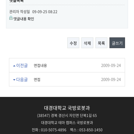
댓글목록
관리자
작성일
09-09-25 08:22
댓글내용 확인
수정
삭제
목록
글쓰기
이전글
2009-09-24
면접내용
다음글
2009-09-24
면접
대경대학교 국방로봇과
(38547) 경북 경산시 자인면 단북1길 65
대경대학교 테마 캠퍼스 국방로봇과
전화 : 010-5075-4896 팩스 : 053-850-1450